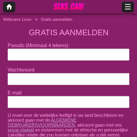
Webcams Lives
Gratis aanmelden
GRATIS AANMELDEN
Pseudo
(Minimaal 4 tekens)
Wachtwoord
E-mail
U moet over de wettelijke leeftijd in uw land beschikken en
akkoord gaan met de
ALGEMENE
GEBRUIKERSVOORWAARDEN
, akkoord gaan met ons
privacybeleid
en instemmen met de ethische en persoonlijke
zakelijke relatie die zou kunnen ontstaan als u dat wenst.