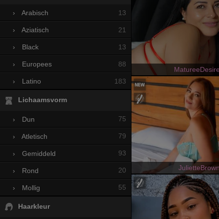
13
›
Arabisch
21
›
Aziatisch
13
›
Black
88
›
Europees
MatureeDesir
183
›
Latino
Lichaamsvorm
75
›
Dun
79
›
Atletisch
93
›
Gemiddeld
JulietteBrow
20
›
Rond
55
›
Mollig
Haarkleur