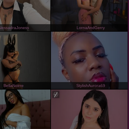
AlessadraJoness
LornaAndGerry
BellaNoirre
StylishAurora69