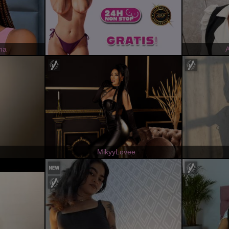
ha
MikyyLovee