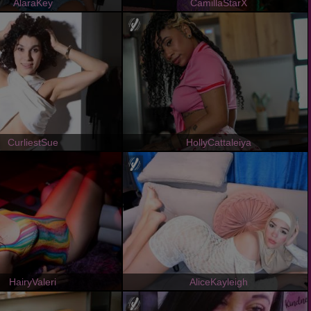
AlaraKey
CamillaStarX
CurliestSue
HollyCattaleiya
HairyValeri
AliceKayleigh