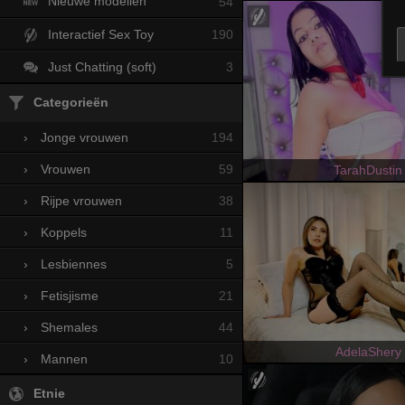
Nieuwe modellen
54
Interactief Sex Toy
190
Just Chatting (soft)
3
Categorieën
194
›
Jonge vrouwen
59
›
Vrouwen
TarahDustin
38
›
Rijpe vrouwen
11
›
Koppels
5
›
Lesbiennes
21
›
Fetisjisme
44
›
Shemales
AdelaShery
10
›
Mannen
Etnie