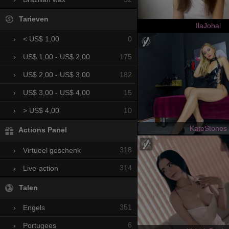
Tarieven
IlaJohal
0
›
< US$ 1,00
175
›
US$ 1,00 - US$ 2,00
182
›
US$ 2,00 - US$ 3,00
15
›
US$ 3,00 - US$ 4,00
10
›
> US$ 4,00
KateStones
Actions Panel
318
›
Virtueel geschenk
314
›
Live-action
Talen
351
›
Engels
6
›
Portugees