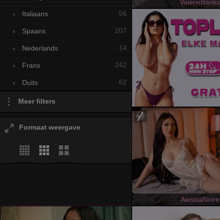
ValerieBanks
56
›
Italiaans
207
›
Spaans
14
›
Nederlands
242
›
Frans
62
›
Duits
Meer filters
Formaat weergave
AlessiaNoire