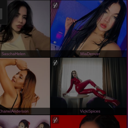
SaschaHelen
MiaDenver
ChanelAnderson
VickiSpices