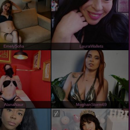
EmelySofia
LauraWallets
AlanaNaur
MeghanStorm69