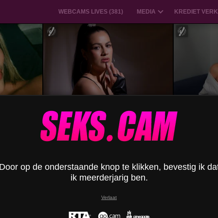
WEBCAMS LIVES (
381
)
MEDIA
KREDIET VERK
ElizabethDupont
Door op de onderstaande knop te klikken, bevestig ik da
ik meerderjarig ben.
Verlaat
GabyJoy