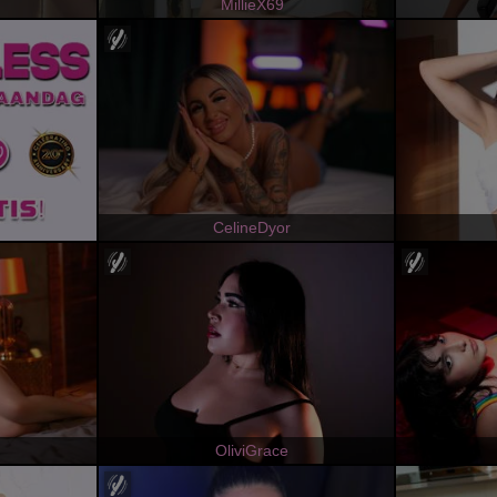
MillieX69
CelineDyor
OliviGrace