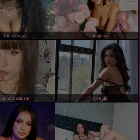
YensyAngel
HanaJoud
CorinaMakinster
ChloeSin