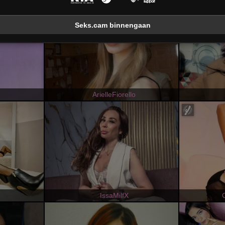
Seks.cam binnengaan
ArielleFiorello
IssaMilfX