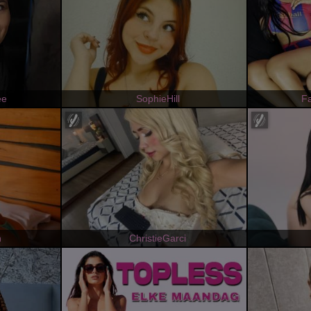
ee
SophieHill
Fa
n
ChristieGarci