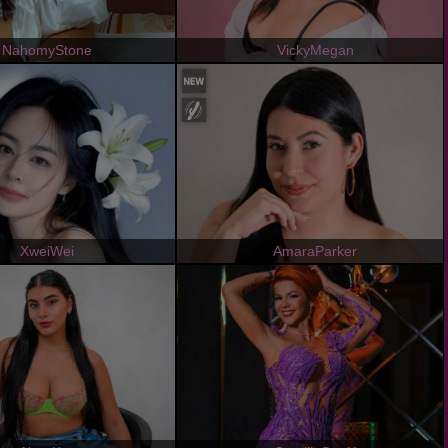
NahomyStone
VickyMegan
XweiWei
AmaraParker