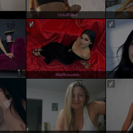
UnfulFilled
MiaRouusee