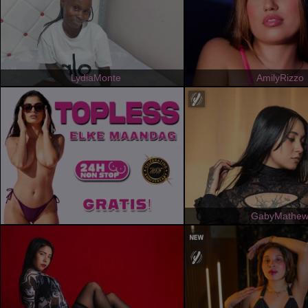
LydiaMonte
AmilyRizzo
GabyMathe