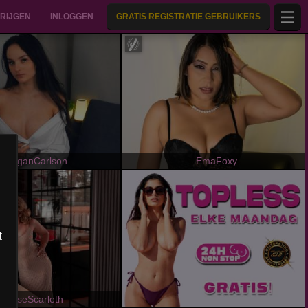
RIJGEN
INLOGGEN
GRATIS REGISTRATIE GEBRUIKERS
MegganCarlson
EmaFoxy
t
MisseScarleth