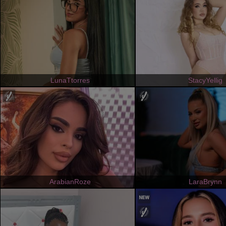
LunaTtorres
StacyYellig
ArabianRoze
LaraBrynn