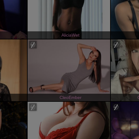
AliciaWet
w
CleoEmber