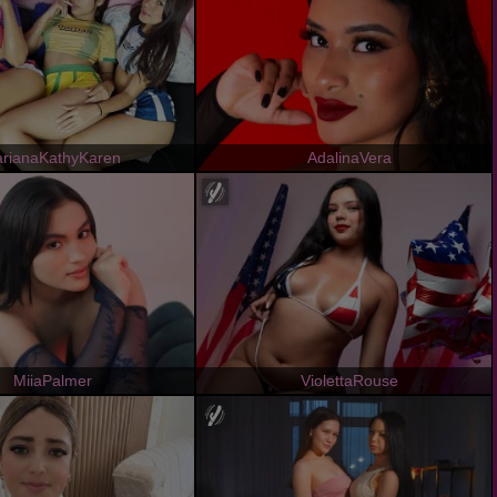
rianaKathyKaren
AdalinaVera
MiiaPalmer
ViolettaRouse